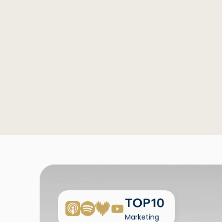
Marque
Groupe Shiseido France
Davide Micotti : marketing et influence chez 
Shiseido
Davide Micotti
TOP10
Marketing