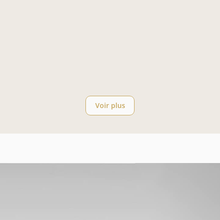
Marque, Tech
Hisense France
Damien Neymarc : stratégie marque et influence 
chez Hisense
Damien Neymarc
Voir plus