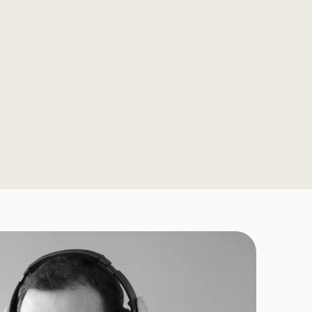
Marque, Automobile
Cadillac Europe
Jean-Pierre Diernaz : relance Cadillac et stratégie 
d’influence
Jean-Pierre Diernaz