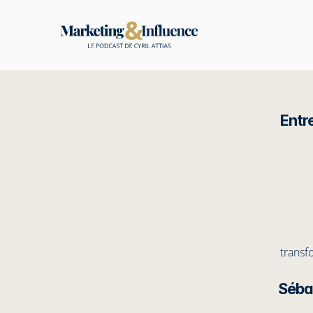
Entr
transf
Séba