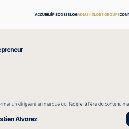
ACCUEIL
ÉPISODES
BLOG
ADMS I GLOBE GROUPE
CON
epreneur
ormer un dirigeant en marque qui fédère, à l'ère du contenu magn
stien Alvarez